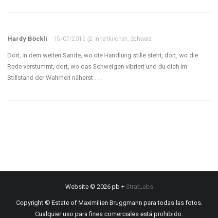
Hardy Böckli
15/07/2015 @ Innertkirchen, Schweiz
Dort, in dem weiten Sande, wo die Handlung stille steht, dort, wo die
Rede verstummt, dort, wo das Schweigen vibriert und du dich im
Stillstand der Wahrheit näherst . . .
Website © 2026 pb +
StratLabs
Copyright © Estate of Maximilien Bruggmann para todas las fotos.
Cualquier uso para fines comerciales está prohibido.