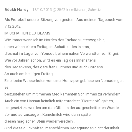
Böckli Hardy
13/10/2025 @ 3862 Innertkirchen, Schweiz
Als Protokoll unserer Sitzung von gestern. Aus meinem Tagebuch vom
7.12.2012 :
IM SCHATTEN DES ISLAMS
Wie immer wenn ich im Norden des Tschads unterwegs bin,
ruhen wir an einem Freitag im Schatten des Islams,
diesmal im Lager von Yousouf, einem nahen Verwandten von Engei.
Wie vor Jahren schon, wird es ein Tag des Innehaltens,
des Bedenkens, des gereiften Suchens und auch Sorgens.
So auch am heutigen Freitag :
Einer beim Wasserholen von einer Hornviper gebissenen Nomadin galt
es,
beizustehen um mit meinen Medikamenten Schlimmes zu verhindern.
Auch ein von Hassan heimlich mitgebrachter "Pierre noir" galt es,
eingesetzt zu werden um das Gift aus der aufgeschnittenen Wunde
ab- und aufzusaugen. Kamelmilch wird dann später
diesen magischen Stein wieder veredeln !
Sind diese glückhaften, menschlichen Begegnungen nicht der Inhalt