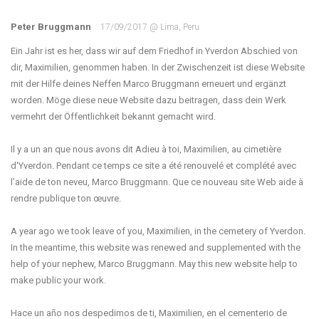
Peter Bruggmann
17/09/2017 @ Lima, Peru
Ein Jahr ist es her, dass wir auf dem Friedhof in Yverdon Abschied von
dir, Maximilien, genommen haben. In der Zwischenzeit ist diese Website
mit der Hilfe deines Neffen Marco Bruggmann erneuert und ergänzt
worden. Möge diese neue Website dazu beitragen, dass dein Werk
vermehrt der Öffentlichkeit bekannt gemacht wird.
Il y a un an que nous avons dit Adieu à toi, Maximilien, au cimetière
d'Yverdon. Pendant ce temps ce site a été renouvelé et complété avec
l’aide de ton neveu, Marco Bruggmann. Que ce nouveau site Web aide à
rendre publique ton œuvre.
A year ago we took leave of you, Maximilien, in the cemetery of Yverdon.
In the meantime, this website was renewed and supplemented with the
help of your nephew, Marco Bruggmann. May this new website help to
make public your work.
Hace un año nos despedimos de ti, Maximilien, en el cementerio de