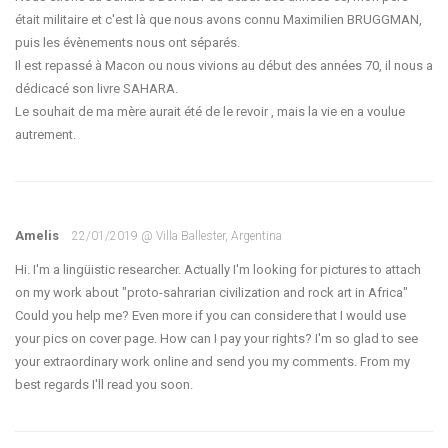
était militaire et c'est là que nous avons connu Maximilien BRUGGMAN,
puis les évènements nous ont séparés.
Il est repassé à Macon ou nous vivions au début des années 70, il nous a
dédicacé son livre SAHARA.
Le souhait de ma mère aurait été de le revoir , mais la vie en a voulue
autrement.
Amelis
22/01/2019 @ Villa Ballester, Argentina
Hi. I'm a lingüistic researcher. Actually I'm looking for pictures to attach
on my work about "proto-sahrarian civilization and rock art in Africa"
Could you help me? Even more if you can considere that I would use
your pics on cover page. How can I pay your rights? I'm so glad to see
your extraordinary work online and send you my comments. From my
best regards I'll read you soon.