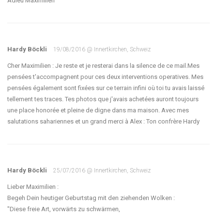
Adieu Maximilien
Hardy Böckli
19/08/2016 @ Innertkirchen, Schweiz
Cher Maximilien : Je reste et je resterai dans la silence de ce mail.Mes
pensées t'accompagnent pour ces deux interventions operatives. Mes
pensées également sont fixées sur ce terrain infini où toi tu avais laissé
tellement tes traces. Tes photos que j'avais achetées auront toujours
une place honorée et pleine de digne dans ma maison. Avec mes
salutations sahariennes et un grand merci à Alex : Ton confrère Hardy
Hardy Böckli
25/07/2016 @ Innertkirchen, Schweiz
Lieber Maximilien :
Begeh Dein heutiger Geburtstag mit den ziehenden Wolken :
"Diese freie Art, vorwärts zu schwärmen,