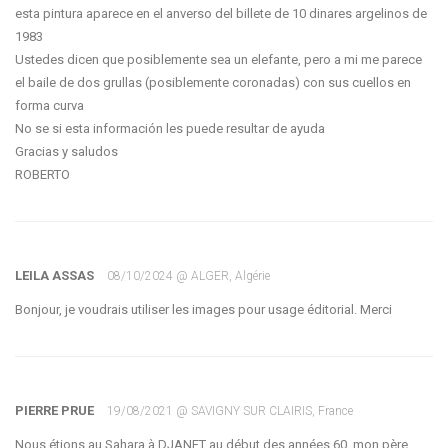
esta pintura aparece en el anverso del billete de 10 dinares argelinos de
1983
Ustedes dicen que posiblemente sea un elefante, pero a mi me parece
el baile de dos grullas (posiblemente coronadas) con sus cuellos en
forma curva
No se si esta información les puede resultar de ayuda
Gracias y saludos
ROBERTO
LEILA ASSAS
08/10/2024 @ ALGER, Algérie
Bonjour, je voudrais utiliser les images pour usage éditorial. Merci
PIERRE PRUE
19/08/2021 @ SAVIGNY SUR CLAIRIS, France
Nous étions au Sahara à DJANET au début des années 60, mon père