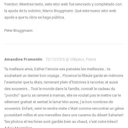
Yverdon. Mientras tanto, este sitio web fue renovado y completado con
la ayuda de tu sobrino, Marco Bruggmann. Qué este nuevo sitio web
ayude a que tu obra se haga pública.
Amandine Fromentin
25/10/2016 @ Villepreux, France
Ta meilleure amie, Esther t'envoie ses pensées les meilleures... te
souhaitant un dernier bon voyage... Florence ta filleule garde en mémoire
l'aventurier que tu étais, ramenant plein d'histoires à raconter, et aussi
des souvenirs... Tout le monde dans la famille, connaît le cadeau du
"poncho" que tu as ramené à maman, elle ne voulait pas le mettre car le
vêtement grattait et sentait le lama! Moi aussi, j'ai bon nombres de
souvenirs. Enfant, venir te rendre visite c'était comme rencontrer un génie
possédant milles et une merveilles dans une caverne du désert Saharien!
Tes photos et tes livres sont gardés bien au chaud, c'est notre trésor!