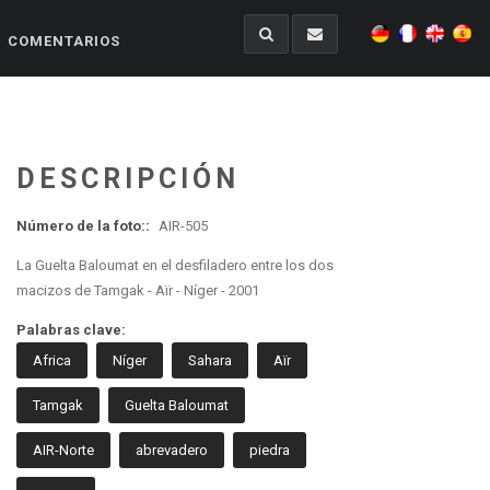
COMENTARIOS
DESCRIPCIÓN
Número de la foto::
AIR-505
La Guelta Baloumat en el desfiladero entre los dos
macizos de Tamgak - Aïr - Níger - 2001
Palabras clave:
Africa
Níger
Sahara
Aïr
Tamgak
Guelta Baloumat
AIR-Norte
abrevadero
piedra