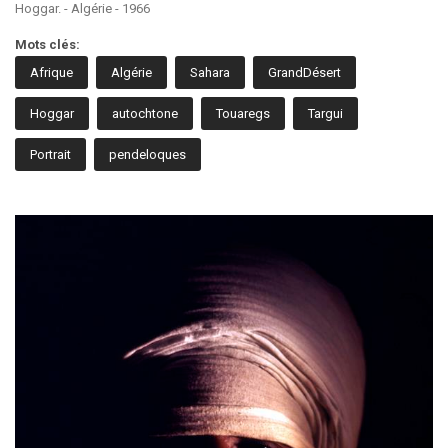
Hoggar. - Algérie - 1966
Mots clés:
Afrique
Algérie
Sahara
GrandDésert
Hoggar
autochtone
Touaregs
Targui
Portrait
pendeloques