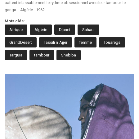
battent inlassablement le rythme obsessionnel avec leur tambour, le
ganga. - Algérie - 1962
Mots clés:
Afrique
Algérie
Djanet
Sahara
GrandDésert
Tassili n´Ajjer
femme
Touaregs
Targuia
tambour
Shebiba