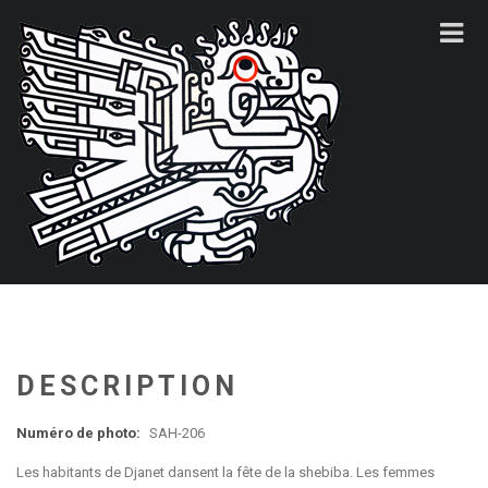
DESCRIPTION
Numéro de photo:
SAH-206
Les habitants de Djanet dansent la fête de la shebiba. Les femmes