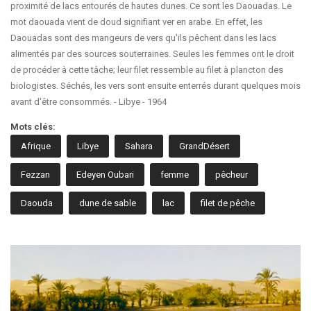
proximité de lacs entourés de hautes dunes. Ce sont les Daouadas. Le
mot daouada vient de doud signifiant ver en arabe. En effet, les
Daouadas sont des mangeurs de vers qu'ils pêchent dans les lacs
alimentés par des sources souterraines. Seules les femmes ont le droit
de procéder à cette tâche; leur filet ressemble au filet à plancton des
biologistes. Séchés, les vers sont ensuite enterrés durant quelques mois
avant d'être consommés. - Libye - 1964
Mots clés:
Afrique
Libye
Sahara
GrandDésert
Fezzan
Edeyen Oubari
femme
pêcheur
Daouda
dune de sable
lac
filet de pêche