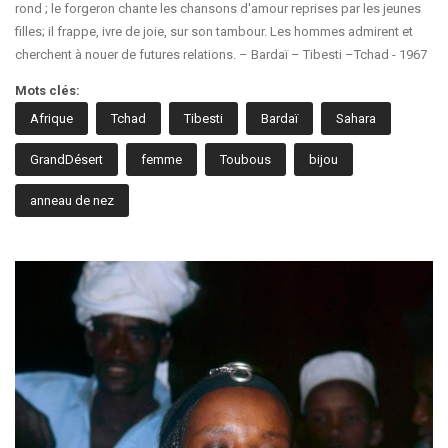
rond ; le forgeron chante les chansons d'amour reprises par les jeunes
filles; il frappe, ivre de joie, sur son tambour. Les hommes admirent et
cherchent à nouer de futures relations. – Bardaï – Tibesti –Tchad - 1967
Mots clés:
Afrique
Tchad
Tibesti
Bardaï
Sahara
GrandDésert
femme
Toubous
bijou
anneau de nez