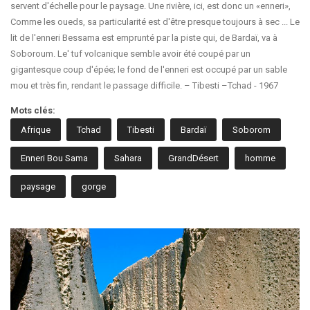
servent d'échelle pour le paysage. Une rivière, ici, est donc un «enneri»,
Comme les oueds, sa particularité est d'être presque toujours à sec ... Le
lit de l'enneri Bessama est emprunté par la piste qui, de Bardaï, va à
Soboroum. Le' tuf volcanique semble avoir été coupé par un
gigantesque coup d'épée; le fond de l'enneri est occupé par un sable
mou et très fin, rendant le passage difficile. – Tibesti –Tchad - 1967
Mots clés:
Afrique
Tchad
Tibesti
Bardaï
Soborom
Enneri Bou Sama
Sahara
GrandDésert
homme
paysage
gorge