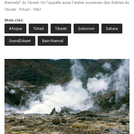
thermale" du Tibesti. On l'appelle aussi l'atelier souterrain des diables du
Tibesti. -Tchad - 1967
Mots clés:
Afrique
Tchad
Tibesti
Soborom
Sahara
GrandDésert
Bain thermal