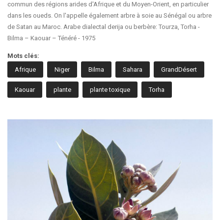
commun des régions arides d'Afrique et du Moyen-Orient, en particulier
dans les oueds. On l'appelle également arbre à soie au Sénégal ou arbre
de Satan au Maroc. Arabe dialectal derija ou berbère: Tourza, Torha -
Bilma – Kaouar – Ténéré - 1975
Mots clés:
Afrique
Niger
Bilma
Sahara
GrandDésert
Kaouar
plante
plante toxique
Torha