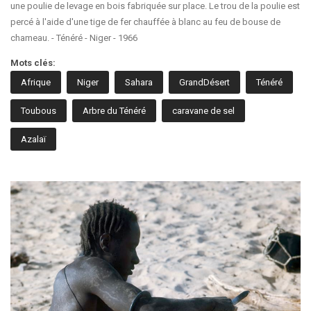
une poulie de levage en bois fabriquée sur place. Le trou de la poulie est
percé à l'aide d'une tige de fer chauffée à blanc au feu de bouse de
chameau. - Ténéré - Niger - 1966
Mots clés:
Afrique
Niger
Sahara
GrandDésert
Ténéré
Toubous
Arbre du Ténéré
caravane de sel
Azalaï