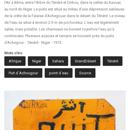
l'Aïr à Bilma, entre l'Arbre du Ténéré et Dirkou, dans la vallée du Kaouar,
au nord du Niger. Le puits est situé au milieu d'une dépression sableuse
de la crête de la Falaise d'Achegouar dans le désert du Ténéré. Le niveau
de l'eau se situe à environ 2-3 m de profondeur. L'eau est légèrement
salée, mais potable. Les chameaux ne boivent toutefois l'eau qu'à
contrecœur. Plusieurs acacias et tamaris se trouvent près du puits
d'Achegour. - Ténéré - Niger - 1975
Mots clés:
Afrique
Niger
Sahara
GrandDésert
Ténéré
Puit d´Achougour
point d´eau
Source