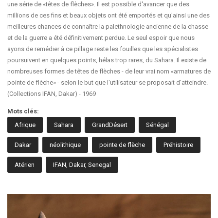
une série de «têtes de flèches». Il est possible d'avancer que des
millions de ces fins et beaux objets ont été emportés et qu'ainsi une des
meilleures chances de connaître la palethnologie ancienne de la chasse
et de la guerre a été définitivement perdue. Le seul espoir que nous
ayons de remédier à ce pillage reste les fouilles que les spécialistes
poursuivent en quelques points, hélas trop rares, du Sahara. Il existe de
nombreuses formes de têtes de flèches - de leur vrai nom «armatures de
pointe de flèche» - selon le but que l'utilisateur se proposait d'atteindre.
(Collections IFAN, Dakar) - 1969
Mots clés:
Afrique
Sahara
GrandDésert
Sénégal
Dakar
néolithique
pointe de flèche
Préhistoire
Atérien
IFAN, Dakar, Senegal