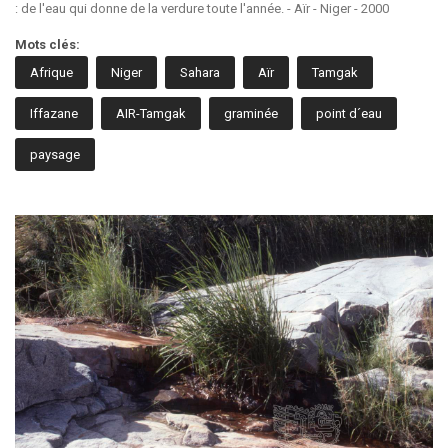
: de l'eau qui donne de la verdure toute l'année. - Aïr - Niger - 2000
Mots clés:
Afrique
Niger
Sahara
Aïr
Tamgak
Iffazane
AIR-Tamgak
graminée
point d´eau
paysage