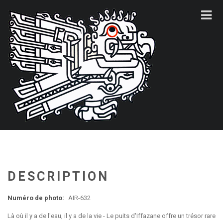
DESCRIPTION
Numéro de photo:
AIR-632
Là où il y a de l'eau, il y a de la vie - Le puits d'Iffazane offre un trésor rare