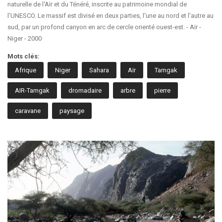
naturelle de l'Aïr et du Ténéré, inscrite au patrimoine mondial de
l'UNESCO. Le massif est divisé en deux parties, l'une au nord et l'autre au
sud, par un profond canyon en arc de cercle orienté ouest-est. - Aïr -
Niger - 2000
Mots clés:
Afrique
Niger
Sahara
Aïr
Tamgak
AIR-Tamgak
dromadaire
arbre
pierre
caravane
paysage