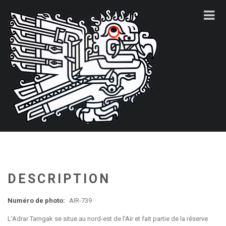
DESCRIPTION
Numéro de photo:
AIR-739
L'Adrar Tamgak se situe au nord-est de l'Aïr et fait partie de la réserve