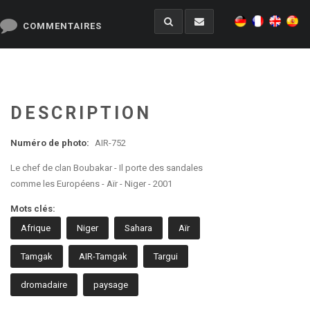
COMMENTAIRES
DESCRIPTION
Numéro de photo:
AIR-752
Le chef de clan Boubakar - Il porte des sandales
comme les Européens - Aïr - Niger - 2001
Mots clés:
Afrique
Niger
Sahara
Aïr
Tamgak
AIR-Tamgak
Targui
dromadaire
paysage