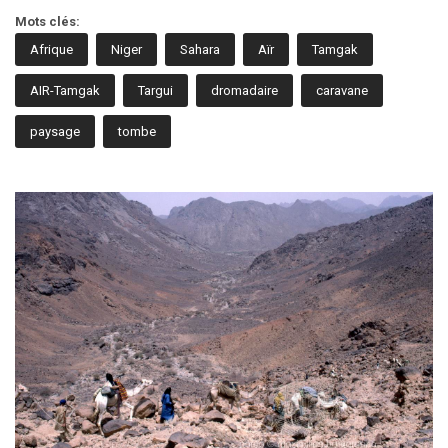
Mots clés:
Afrique
Niger
Sahara
Aïr
Tamgak
AIR-Tamgak
Targui
dromadaire
caravane
paysage
tombe