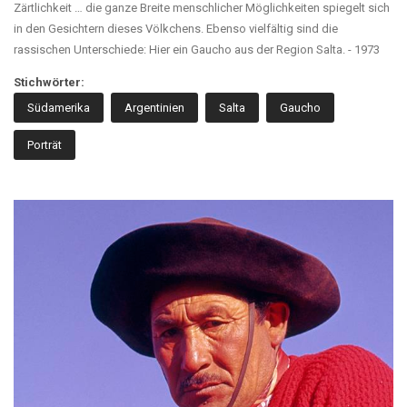
Zärtlichkeit … die ganze Breite menschlicher Möglichkeiten spiegelt sich
in den Gesichtern dieses Völkchens. Ebenso vielfältig sind die
rassischen Unterschiede: Hier ein Gaucho aus der Region Salta. - 1973
Stichwörter:
Südamerika
Argentinien
Salta
Gaucho
Porträt