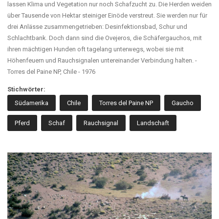
lassen Klima und Vegetation nur noch Schafzucht zu. Die Herden weiden
über Tausende von Hektar steiniger Einöde verstreut. Sie werden nur für
drei Anlässe zusammengetrieben: Desinfektionsbad, Schur und
Schlachtbank. Doch dann sind die Ovejeros, die Schäfergauchos, mit
ihren mächtigen Hunden oft tagelang unterwegs, wobei sie mit
Höhenfeuern und Rauchsignalen untereinander Verbindung halten. -
Torres del Paine NP, Chile - 1976
Stichwörter:
Südamerika
Chile
Torres del Paine NP
Gaucho
Pferd
Schaf
Rauchsignal
Landschaft