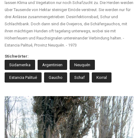
lassen Klima und Vegetation nur noch Schafzucht zu. Die Herden weiden
über Tausende von Hektar steiniger Einöde verstreut. Sie werden nur für
drei Anlässe zusammengetrieben: Desinfektionsbad, Schur und
Schlachtbank. Doch dann sind die Ovejeros, die Schäfergauchos, mit
ihren mächtigen Hunden oft tagelang unterwegs, wobei sie mit
Höhenfeuern und Rauchsignalen untereinander Verbindung halten. -
Estancia Palitué, Provinz Neuquén. - 1973
Stichwörter:
Südamerika
Argentinien
Neuquén
Estancia Palitué
Gaucho
Schaf
Korral