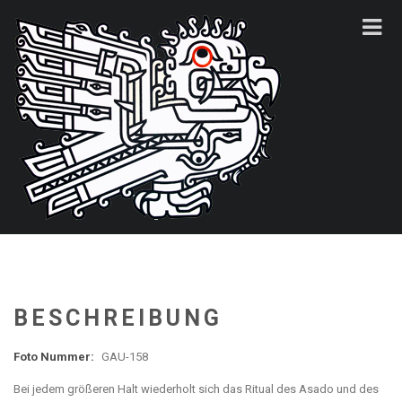
BESCHREIBUNG
Foto Nummer:
GAU-158
Bei jedem größeren Halt wiederholt sich das Ritual des Asado und des