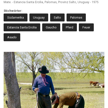
Mate. - Estancia Santa Ercilia, Palomas, Provinz Salto, Uruguay - 1975
Stichwörter:
Südamerika
Uruguay
Salto
Palomas
Estancia Santa Ercilia
Gaucho
Pferd
Feuer
Asado