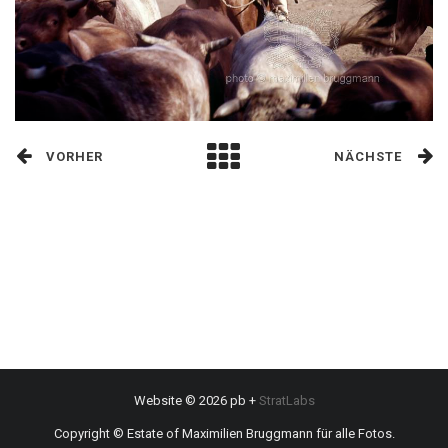
VORHER
NÄCHSTE
Website © 2026 pb +
StratLabs
Copyright © Estate of Maximilien Bruggmann für alle Fotos.