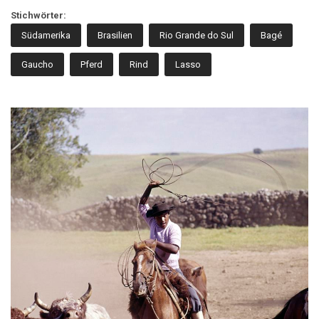
Stichwörter:
Südamerika
Brasilien
Rio Grande do Sul
Bagé
Gaucho
Pferd
Rind
Lasso