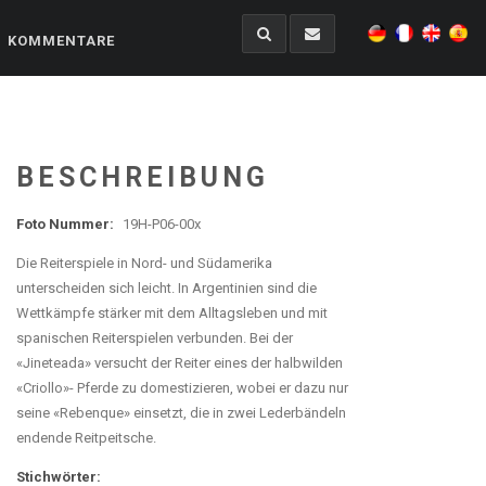
KOMMENTARE
BESCHREIBUNG
Foto Nummer:
19H-P06-00x
Die Reiterspiele in Nord- und Südamerika
unterscheiden sich leicht. In Argentinien sind die
Wettkämpfe stärker mit dem Alltagsleben und mit
spanischen Reiterspielen verbunden. Bei der
«Jineteada» versucht der Reiter eines der halbwilden
«Criollo»- Pferde zu domestizieren, wobei er dazu nur
seine «Rebenque» einsetzt, die in zwei Lederbändeln
endende Reitpeitsche.
Stichwörter: