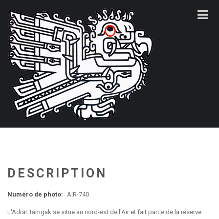
DESCRIPTION
Numéro de photo:
AIR-740
L'Adrar Tamgak se situe au nord-est de l'Aïr et fait partie de la réserve