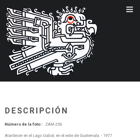
DESCRIPCIÓN
Número de la foto::
ZAM-256
Atardecer en el Lago Izabal, en el este de Guatemala. - 1977