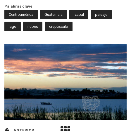
Palabras clave:
Centroamérica
Guatemala
Izabal
paisaje
lago
nubes
crepúsculo
ANTERIOR