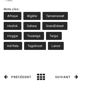
- 1964
Mots clés:
Afrique
Algérie
Tamanrasset
Hirafok
Sahara
GrandDésert
Hoggar
Touaregs
Targui
Kel Rela
Tagulmust
Lance
PRÉCÉDENT
SUIVANT