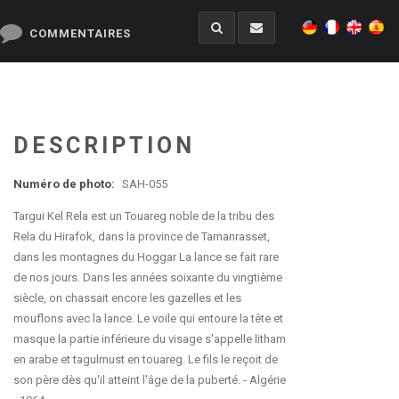
COMMENTAIRES
DESCRIPTION
Numéro de photo:
SAH-055
Targui Kel Rela est un Touareg noble de la tribu des
Rela du Hirafok, dans la province de Tamanrasset,
dans les montagnes du Hoggar La lance se fait rare
de nos jours. Dans les années soixante du vingtième
siècle, on chassait encore les gazelles et les
mouflons avec la lance. Le voile qui entoure la tête et
masque la partie inférieure du visage s'appelle litham
en arabe et tagulmust en touareg. Le fils le reçoit de
son père dès qu'il atteint l'âge de la puberté. - Algérie