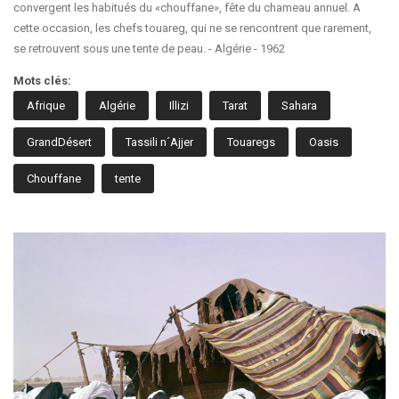
convergent les habitués du «chouffane», fête du chameau annuel. A
cette occasion, les chefs touareg, qui ne se rencontrent que rarement,
se retrouvent sous une tente de peau. - Algérie - 1962
Mots clés:
Afrique
Algérie
Illizi
Tarat
Sahara
GrandDésert
Tassili n´Ajjer
Touaregs
Oasis
Chouffane
tente