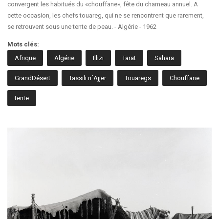
convergent les habitués du «chouffane», fête du chameau annuel. A
cette occasion, les chefs touareg, qui ne se rencontrent que rarement,
se retrouvent sous une tente de peau. - Algérie - 1962
Mots clés:
Afrique
Algérie
Illizi
Tarat
Sahara
GrandDésert
Tassili n´Ajjer
Touaregs
Chouffane
tente