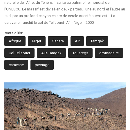
naturelle de l'Aïr et du Ténéré, inscrite au patrimoine mondial de
l'UNESCO. Le massif est divisé en deux parties, l'une au nord et l'autre au
sud, par un profond canyon en arc de cercle orienté ouest-est. - La
caravane franchit le col de Téliaouet- Aïr - Niger - 2000
Mots clés:
Afrique
Niger
Sahara
Aïr
Tamgak
Col Teliaouet
AIR-Tamgak
Touaregs
dromadaire
caravane
paysage