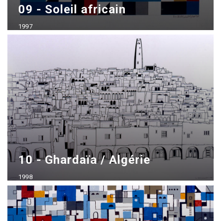
09 - Soleil africain
1997
Acrílico sobre madera
70x100 cm
10 - Ghardaïa / Algérie
1998
Tinta china sobre Bristol
70x100 cm - vendido