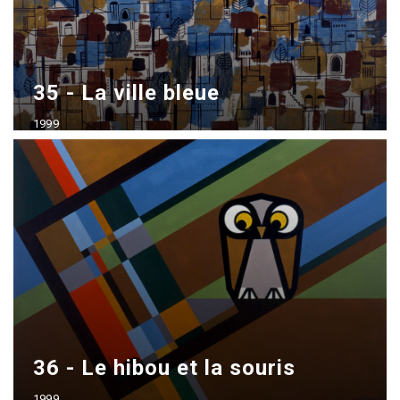
35 - La ville bleue
1999
Acrílico sobre madera
50x70 cm - vendido
36 - Le hibou et la souris
1999