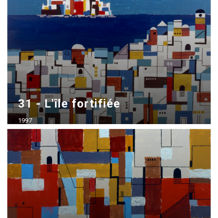
31 - L'île fortifiée
1997
Acrílico sobre madera
50x70 cm - vendido