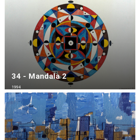
Acrílico sobre madera
70x100 cm
34 - Mandala 2
1994
Plumón sobre Bristol
35x50 cm