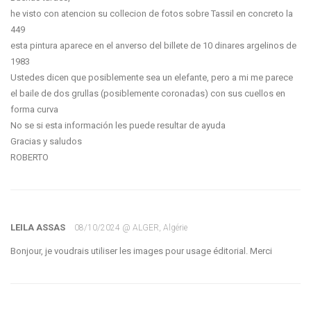
he visto con atencion su collecion de fotos sobre Tassil en concreto la
449
esta pintura aparece en el anverso del billete de 10 dinares argelinos de
1983
Ustedes dicen que posiblemente sea un elefante, pero a mi me parece
el baile de dos grullas (posiblemente coronadas) con sus cuellos en
forma curva
No se si esta información les puede resultar de ayuda
Gracias y saludos
ROBERTO
LEILA ASSAS
08/10/2024 @ ALGER, Algérie
Bonjour, je voudrais utiliser les images pour usage éditorial. Merci