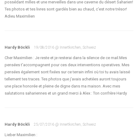
possédant milles et une merveilles dans une caverne du désert Saharien!
Tes photos et tes livres sont gardés bien au chaud, c'est notre trésor!
Adieu Maximilien
Hardy Böckli
19/08/2016 @ Innertkirchen, Schweiz
Cher Maximilien : Je reste et je resterai dans la silence de ce mail.Mes
pensées t'accompagnent pour ces deux interventions operatives. Mes
pensées également sont fixées sur ce terrain infini où toi tu avais laissé
tellement tes traces. Tes photos que j'avais achetées auront toujours
une place honorée et pleine de digne dans ma maison. Avec mes
salutations sahariennes et un grand merci à Alex : Ton confrère Hardy
Hardy Böckli
25/07/2016 @ Innertkirchen, Schweiz
Lieber Maximilien :