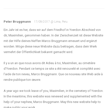
Peter Bruggmann
17/09/2017 @ Lima, Peru
Ein Jahr ist es her, dass wir auf dem Friedhof in Yverdon Abschied von
dir, Maximilien, genommen haben. In der Zwischenzeit ist diese Website
mit der Hilfe deines Neffen Marco Bruggmann erneuert und ergänzt
worden. Möge diese neue Website dazu beitragen, dass dein Werk
vermehrt der Öffentlichkeit bekannt gemacht wird.
Il y a un an que nous avons dit Adieu à toi, Maximilien, au cimetière
d'Yverdon. Pendant ce temps ce site a été renouvelé et complété avec
l’aide de ton neveu, Marco Bruggmann. Que ce nouveau site Web aide à
rendre publique ton œuvre.
A year ago we took leave of you, Maximilien, in the cemetery of Yverdon.
In the meantime, this website was renewed and supplemented with the
help of your nephew, Marco Bruggmann. May this new website help to
make public your work.