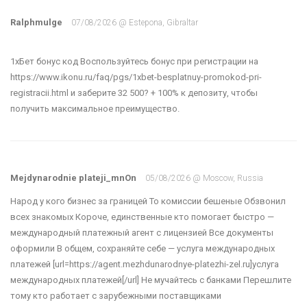
Ralphmulge
07/08/2026 @ Estepona, Gibraltar
1хБет бонус код Воспользуйтесь бонус при регистрации на
https://www.ikonu.ru/faq/pgs/1xbet-besplatnuy-promokod-pri-
registracii.html и заберите 32 500? + 100% к депозиту, чтобы
Mejdynarodnie plateji_mnOn
05/08/2026 @ Moscow, Russia
Народ у кого бизнес за границей То комиссии бешеные Обзвонил
всех знакомых Короче, единственные кто помогает быстро —
международный платежный агент с лицензией Все документы
оформили В общем, сохраняйте себе — услуга международных
платежей [url=https://agent.mezhdunarodnye-platezhi-zel.ru]услуга
международных платежей[/url] Не мучайтесь с банками Перешлите
тому кто работает с зарубежными поставщиками