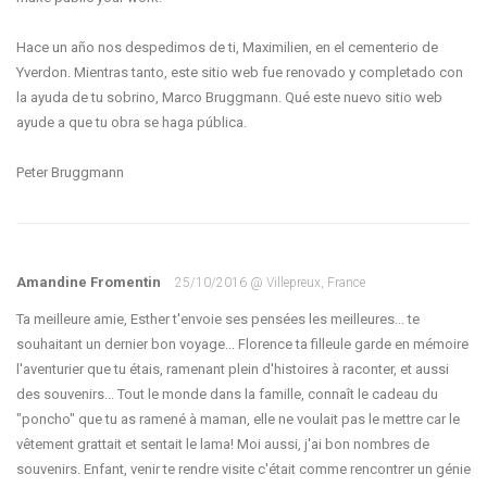
Hace un año nos despedimos de ti, Maximilien, en el cementerio de
Yverdon. Mientras tanto, este sitio web fue renovado y completado con
la ayuda de tu sobrino, Marco Bruggmann. Qué este nuevo sitio web
ayude a que tu obra se haga pública.
Amandine Fromentin
25/10/2016 @ Villepreux, France
Ta meilleure amie, Esther t'envoie ses pensées les meilleures... te
souhaitant un dernier bon voyage... Florence ta filleule garde en mémoire
l'aventurier que tu étais, ramenant plein d'histoires à raconter, et aussi
des souvenirs... Tout le monde dans la famille, connaît le cadeau du
"poncho" que tu as ramené à maman, elle ne voulait pas le mettre car le
vêtement grattait et sentait le lama! Moi aussi, j'ai bon nombres de
souvenirs. Enfant, venir te rendre visite c'était comme rencontrer un génie