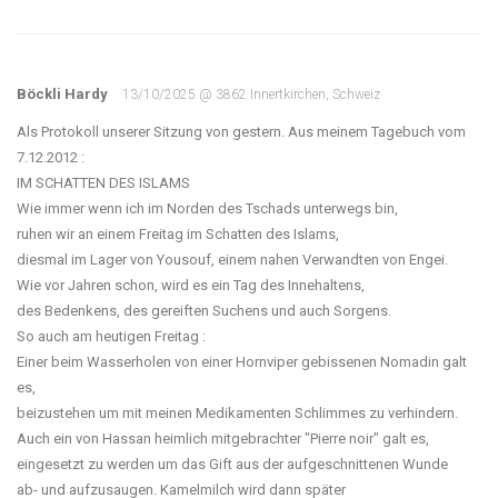
Böckli Hardy
13/10/2025 @ 3862 Innertkirchen, Schweiz
Als Protokoll unserer Sitzung von gestern. Aus meinem Tagebuch vom
7.12.2012 :
IM SCHATTEN DES ISLAMS
Wie immer wenn ich im Norden des Tschads unterwegs bin,
ruhen wir an einem Freitag im Schatten des Islams,
diesmal im Lager von Yousouf, einem nahen Verwandten von Engei.
Wie vor Jahren schon, wird es ein Tag des Innehaltens,
des Bedenkens, des gereiften Suchens und auch Sorgens.
So auch am heutigen Freitag :
Einer beim Wasserholen von einer Hornviper gebissenen Nomadin galt
es,
beizustehen um mit meinen Medikamenten Schlimmes zu verhindern.
Auch ein von Hassan heimlich mitgebrachter "Pierre noir" galt es,
eingesetzt zu werden um das Gift aus der aufgeschnittenen Wunde
ab- und aufzusaugen. Kamelmilch wird dann später