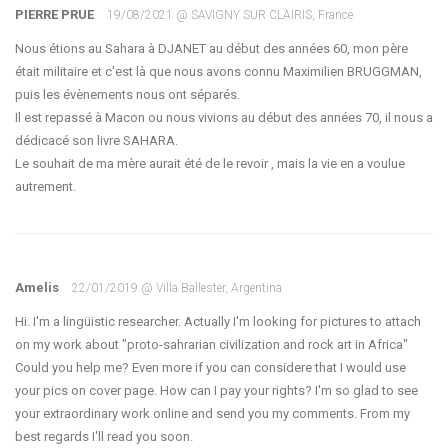
PIERRE PRUE
19/08/2021 @ SAVIGNY SUR CLAIRIS, France
Nous étions au Sahara à DJANET au début des années 60, mon père
était militaire et c'est là que nous avons connu Maximilien BRUGGMAN,
puis les évènements nous ont séparés.
Il est repassé à Macon ou nous vivions au début des années 70, il nous a
dédicacé son livre SAHARA.
Le souhait de ma mère aurait été de le revoir , mais la vie en a voulue
autrement.
Amelis
22/01/2019 @ Villa Ballester, Argentina
Hi. I'm a lingüistic researcher. Actually I'm looking for pictures to attach
on my work about "proto-sahrarian civilization and rock art in Africa"
Could you help me? Even more if you can considere that I would use
your pics on cover page. How can I pay your rights? I'm so glad to see
your extraordinary work online and send you my comments. From my
best regards I'll read you soon.