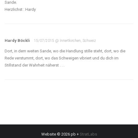
Sande.
Herzlichst : Hardy
Hardy Böckli
15/07/2015 @ Innertkirchen, Schweiz
Dort, in dem weiten Sande, wo die Handlung stille steht, dort, wo die
Rede verstummt, dort, wo das Schweigen vibriert und du dich im
Stillstand der Wahrheit näherst . . .
Website © 2026 pb +
StratLabs