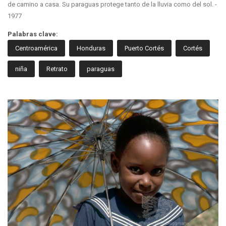
de camino a casa. Su paraguas protege tanto de la lluvia como del sol. -
1977
Palabras clave:
Centroamérica
Honduras
Puerto Cortés
Cortés
niña
Retrato
paraguas