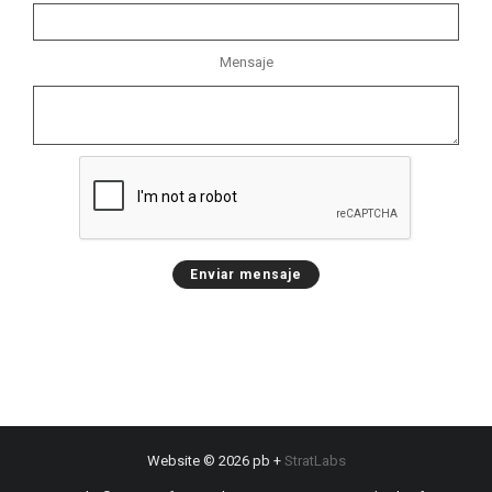
Mensaje
Enviar mensaje
Website © 2026 pb +
StratLabs