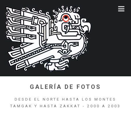
GALERÍA DE FOTOS
DESDE EL NORTE HASTA LOS MONTES
TAMGAK Y HASTA ZAKKAT - 2000 A 2003