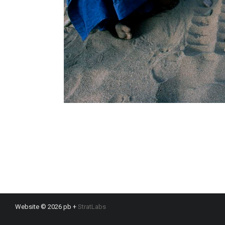
Website © 2026 pb +
StratLabs