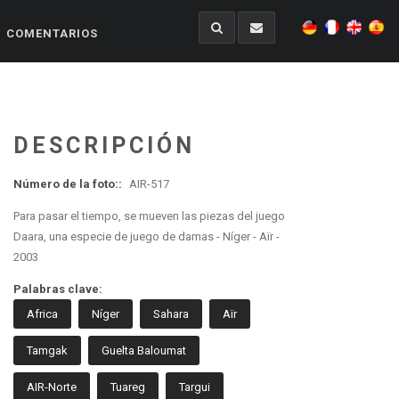
COMENTARIOS
DESCRIPCIÓN
Número de la foto::
AIR-517
Para pasar el tiempo, se mueven las piezas del juego
Daara, una especie de juego de damas - Níger - Aïr -
2003
Palabras clave:
Africa
Níger
Sahara
Aïr
Tamgak
Guelta Baloumat
AIR-Norte
Tuareg
Targui